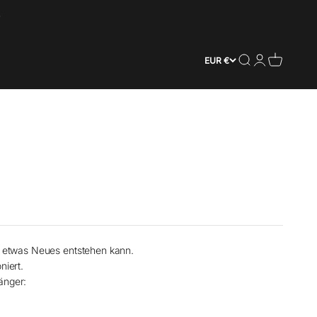
Suche
Anmelden
Warenkorb
EUR €
l etwas Neues entstehen kann.
niert.
änger: