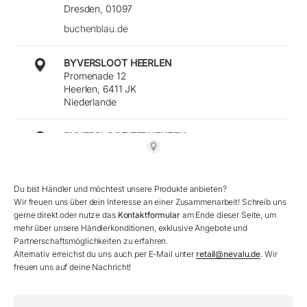
Dresden, 01097
buchenblau.de
BYVERSLOOT HEERLEN
Promenade 12
Heerlen, 6411 JK
Niederlande
BYVERSLOOT TERNEUZEN
Axelsestraat 28
Terneuzen, 4537 AK
Niederlande
Du bist Händler und möchtest unsere Produkte anbieten?
Wir freuen uns über dein Interesse an einer Zusammenarbeit! Schreib uns
CABELO
gerne direkt oder nutze das
Kontaktformular
am Ende dieser Seite, um
Hafenweg 46 - 48
mehr über unsere Händlerkonditionen, exklusive Angebote und
Münster, 48155
Partnerschaftsmöglichkeiten zu erfahren.
Germany
Alternativ erreichst du uns auch per E-Mail unter
retail@nevalu.de
. Wir
freuen uns auf deine Nachricht!
commes
Entenpfuhl 23-25