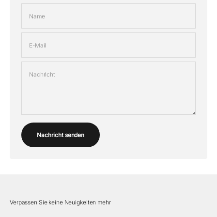
Koblenz, 56068
Deutschland
Name
conceptstore art+design
Kleine Ulrichstraße 16
E-Mail
Halle (Saale), 06108
conceptstore-artdesign.de
Nachricht
Der Blumenladen Petra Wagener
Kirchhörder Berg 12
Dortmund, 44229
Dorfblume Lösing
Nachricht senden
Wulfener-Straße 26
Dorsten, 46286
Eckhaus Wohnaccessoires
Langgasse 8
Würzburg, 97070
Verpassen Sie keine Neuigkeiten mehr
eckhaus-wuerzburg.de