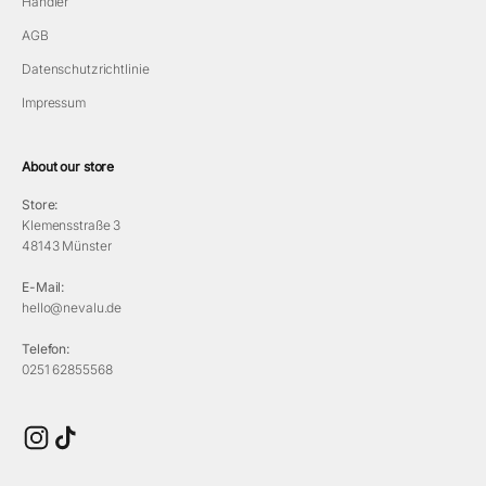
Händler
Freckenhorster Werkstätten
AGB
Industriestraße 7
Warendorf, 48231
Datenschutzrichtlinie
Impressum
fröhlich macht glücklich
Obere Marktstraße 18
Groß-Umstadt, 64823
About our store
Store:
Gemischtwaren Binz
Klemensstraße 3
Haupstraße 3
48143 Münster
Ostseebad Binz, 18609
gemischtwarenbinz.de
E-Mail:
hello@nevalu.de
Geuder Haushaltwaren
Telefon:
Ansbacher Str. 10
0251 62855568
Uffenheim, 97215
Deutschland
Homebeis
Aegidiistraße 2 - 3