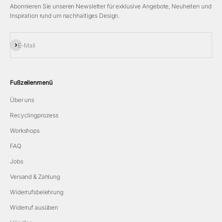
Abonnieren Sie unseren Newsletter für exklusive Angebote, Neuheiten und
Inspiration rund um nachhaltiges Design.
EDEN CONCEPTS
Duisburger Str. 91
Düsseldorf, 40479
Abonnieren
E-Mail
eden-concepts.de
Eikenbusch Individuelles Wohndesign
Fußzeilenmenü
Oerlinghauser Straße 10
Schloß Holte-Stukenbrock, 33758
Über uns
Recyclingprozess
Festina Lente
Hans-Sachs-Str. 1
Workshops
Wuppertal, 42281
FAQ
Jobs
Floristik Projekt
Am Salteich 58
Versand & Zahlung
Reinbek-Schönningstedt, 21465
Widerrufsbelehrung
floristik-projekt.com
Widerruf ausüben
FREDS HEIMAT